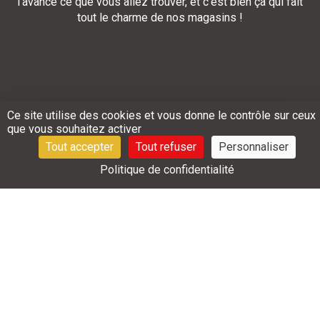
l’avance ce que vous allez trouver, et c’est bien ça qui fait
tout le charme de nos magasins !
Ce site utilise des cookies et vous donne le contrôle sur ceux
que vous souhaitez activer
Tout accepter
Tout refuser
Personnaliser
Politique de confidentialité
AUTOMOBILE
ALIMENTAIRE
A