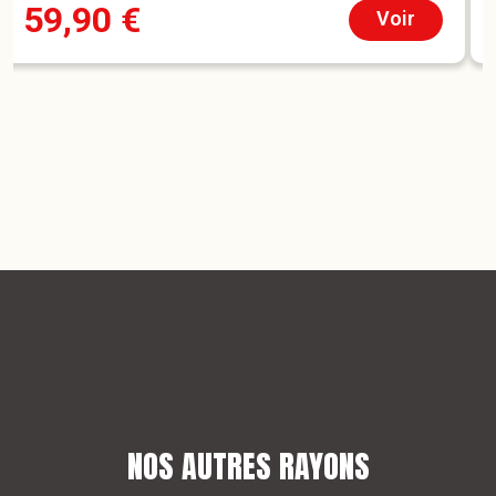
59,90
€
quotidien.
Voir
NOS AUTRES RAYONS