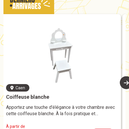
Caen
Coiffeuse blanche
Apportez une touche d'élégance à votre chambre avec
cette coiffeuse blanche. À la fois pratique et
esthétique, elle offre un espace dédié pour vous
préparer, vous maquiller ou ranger vos accessoires du
À partir de